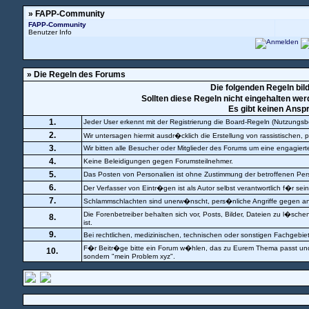
» FAPP-Community
FAPP-Community
Benutzer Info
» Die Regeln des Forums
Die folgenden Regeln bil
Sollten diese Regeln nicht eingehalten w
Es gibt keinen Ansp
1.
Jeder User erkennt mit der Registrierung die Board-Regeln (Nutzungs
2.
Wir untersagen hiermit ausdr�cklich die Erstellung von rassistische
3.
Wir bitten alle Besucher oder Mitglieder des Forums um eine engagier
4.
Keine Beleidigungen gegen Forumsteilnehmer.
5.
Das Posten von Personalien ist ohne Zustimmung der betroffenen Per
6.
Der Verfasser von Eintr�gen ist als Autor selbst verantwortlich f�r sei
7.
Schlammschlachten sind unerw�nscht, pers�nliche Angriffe gegen an
Die Forenbetreiber behalten sich vor, Posts, Bilder, Dateien zu l�sch
8.
ist.
9.
Bei rechtlichen, medizinischen, technischen oder sonstigen Fachgebie
F�r Beitr�ge bitte ein Forum w�hlen, das zu Eurem Thema passt und e
10.
sondern "mein Problem xyz".