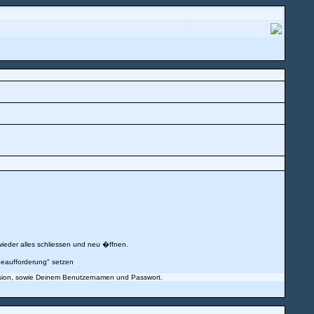
ieder alles schliessen und neu �ffnen.
abeaufforderung" setzen
sion, sowie Deinem Benutzernamen und Passwort.