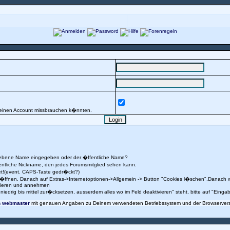
 Deinen Account missbrauchen k�nnten.
egebene Name eingegeben oder der �ffentliche Name?
ntliche Nickname, den jedes Forumsmitglied sehen kann.
et!(event. CAPS-Taste gedr�ckt?)
 �ffnen. Danach auf Extras->Internetoptionen->Allgemein -> Button "Cookies l�schen".Danach w
tivieren und annehmen
 niedrig bis mittel zur�cksetzen, ausserdem alles wo im Feld deaktivieren" steht, bitte auf "Eing
n webmaster
mit genauen Angaben zu Deinem verwendeten Betriebssystem und der Browserver