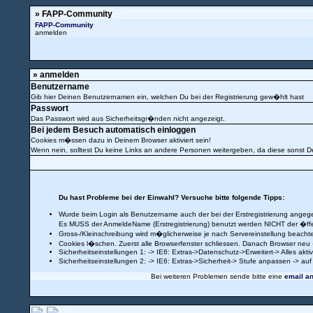
» FAPP-Community
FAPP-Community
anmelden
» anmelden
Benutzername
Gib hier Deinen Benutzernamen ein, welchen Du bei der Registrierung gew�hlt hast
Passwort
Das Passwort wird aus Sicherheitsgr�nden nicht angezeigt.
Bei jedem Besuch automatisch einloggen
Cookies m�ssen dazu in Deinem Browser aktiviert sein!
Wenn nein, solltest Du keine Links an andere Personen weitergeben, da diese sonst
Du hast Probleme bei der Einwahl? Versuche bitte folgende Tipps:
Wurde beim Login als Benutzername auch der bei der Erstregistrierung ang
Es MUSS der AnmeldeName (Erstregistrierung) benutzt werden NICHT der �ffe
Gross-/Kleinschreibung wird m�glicherweise je nach Servereinstellung beacht
Cookies l�schen. Zuerst alle Browserfenster schliessen. Danach Browser neu
Sicherheitseinstellungen 1: -> IE6: Extras->Datenschutz->Erweitert-> Alles ak
Sicherheitseinstellungen 2: -> IE6: Extras->Sicherheit-> Stufe anpassen -> auf
Bei weiteren Problemen sende bitte eine
email a