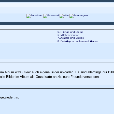
5. R�nge und Sterne
6. Mitgliederprofile
7. Avatare und Smilies
8. Beitr�ge schreiben und �ndern
n im Album
eure Bilder
auch eigene Bilder uploaden. Es sind allerdings nur Bi
lle Bilder im Album als Grusskarte an zb. eure Freunde versenden.
egliedert in: