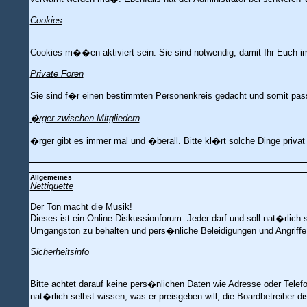
Cookies
Cookies m��en aktiviert sein. Sie sind notwendig, damit Ihr Euch 
Private Foren
Sie sind f�r einen bestimmten Personenkreis gedacht und somit pass
�rger zwischen Mitgliedern
�rger gibt es immer mal und �berall. Bitte kl�rt solche Dinge priva
Allgemeines
Nettiquette
Der Ton macht die Musik!
Dieses ist ein Online-Diskussionforum. Jeder darf und soll nat�rlich 
Umgangston zu behalten und pers�nliche Beleidigungen und Angriffe
Sicherheitsinfo
Bitte achtet darauf keine pers�nlichen Daten wie Adresse oder Tele
nat�rlich selbst wissen, was er preisgeben will, die Boardbetreiber d