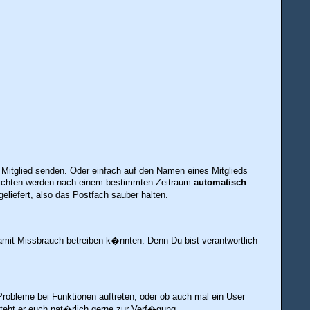
ein Mitglied senden. Oder einfach auf den Namen eines Mitglieds
chrichten werden nach einem bestimmten Zeitraum
automatisch
liefert, also das Postfach sauber halten.
damit Missbrauch betreiben k�nnten. Denn Du bist verantwortlich
robleme bei Funktionen auftreten, oder ob auch mal ein User
eht er euch nat�rlich gerne zur Verf�gung.