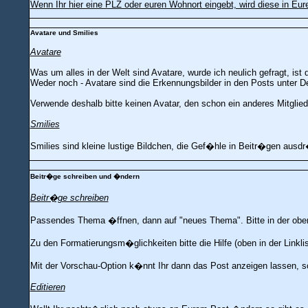
Wenn Ihr hier eine PLZ oder euren Wohnort eingebt, wird diese in Eu
Avatare und Smilies
Avatare
Was um alles in der Welt sind Avatare, wurde ich neulich gefragt, ist
Weder noch - Avatare sind die Erkennungsbilder in den Posts unter 
Verwende deshalb bitte keinen Avatar, den schon ein anderes Mitglied
Smilies
Smilies sind kleine lustige Bildchen, die Gef�hle in Beitr�gen ausdr�c
Beitr�ge schreiben und �ndern
Beitr�ge schreiben
Passendes Thema �ffnen, dann auf "neues Thema". Bitte in der obe
Zu den Formatierungsm�glichkeiten bitte die Hilfe (oben in der Linkli
Mit der Vorschau-Option k�nnt Ihr dann das Post anzeigen lassen, so 
Editieren