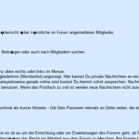
e �bersicht �ber s�mtliche im Forum angemeldeten Mitglieder.
 Beitr�gen oder auch nach Mitgliedern suchen.
nz oben rechts oder links im Menue.
itgliederliste (Memberlist) angezeigt. Hier kannst Du private Nachrichten an 
e beispielsweise gerade online sind kannst Du hiermit sofort ansprechen. Na
benutzen. Wenn das Postfach zu voll ist werden neue Nachrichten nicht ausge
chmal als kurzer Hinweis - Gib Dein Passwort niemals an Dritte weiter, die 
ei es ob es um die Einrichtung oder um Erweiterungen des Forums geht, ob P
 Verst��en das Recht ein Mitglied aus dem Forum zu l�schen. Bei Fragen st