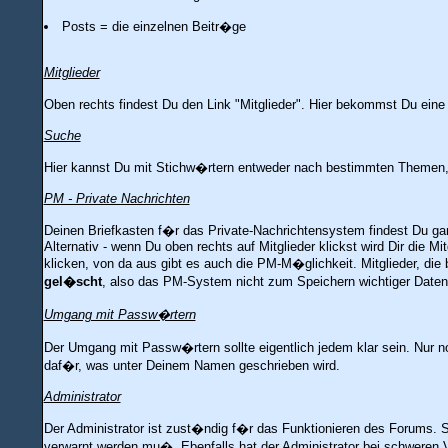
Posts = die einzelnen Beitr�ge
Mitglieder
Oben rechts findest Du den Link "Mitglieder". Hier bekommst Du ein
Suche
Hier kannst Du mit Stichw�rtern entweder nach bestimmten Themen,
PM - Private Nachrichten
Deinen Briefkasten f�r das Private-Nachrichtensystem findest Du ga
Alternativ - wenn Du oben rechts auf Mitglieder klickst wird Dir die M
klicken, von da aus gibt es auch die PM-M�glichkeit. Mitglieder, di
gel�scht
, also das PM-System nicht zum Speichern wichtiger Daten 
Umgang mit Passw�rtern
Der Umgang mit Passw�rtern sollte eigentlich jedem klar sein. Nur no
daf�r, was unter Deinem Namen geschrieben wird.
Administrator
Der Administrator ist zust�ndig f�r das Funktionieren des Forums. S
verwarnt werden mu�. Ebenfalls hat der Administrator bei schweren