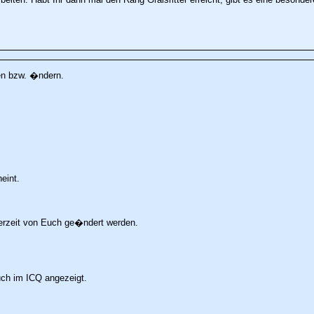
en bzw. �ndern.
eint.
derzeit von Euch ge�ndert werden.
uch im ICQ angezeigt.