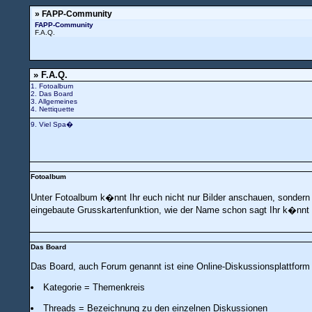
» FAPP-Community
FAPP-Community
F.A.Q.
» F.A.Q.
1. Fotoalbum
2. Das Board
3. Allgemeines
4. Nettiquette
9. Viel Spa�
Fotoalbum
Unter Fotoalbum k�nnt Ihr euch nicht nur Bilder anschauen, sonder
eingebaute Grusskartenfunktion, wie der Name schon sagt Ihr k�nnt a
Das Board
Das Board, auch Forum genannt ist eine Online-Diskussionsplattform g
Kategorie = Themenkreis
Threads = Bezeichnung zu den einzelnen Diskussionen