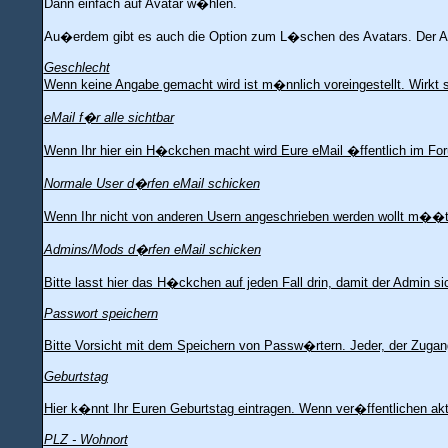
Dann einfach auf Avatar w�hlen.
Au�erdem gibt es auch die Option zum L�schen des Avatars. Der Ava
Geschlecht
Wenn keine Angabe gemacht wird ist m�nnlich voreingestellt. Wirkt
eMail f�r alle sichtbar
Wenn Ihr hier ein H�ckchen macht wird Eure eMail �ffentlich im For
Normale User d�rfen eMail schicken
Wenn Ihr nicht von anderen Usern angeschrieben werden wollt m��t
Admins/Mods d�rfen eMail schicken
Bitte lasst hier das H�ckchen auf jeden Fall drin, damit der Admin s
Passwort speichern
Bitte Vorsicht mit dem Speichern von Passw�rtern. Jeder, der Zuga
Geburtstag
Hier k�nnt Ihr Euren Geburtstag eintragen. Wenn ver�ffentlichen akti
PLZ - Wohnort