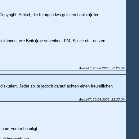
opyright. Artikel, die Ihr irgendwo gelesen habt d�rfen
nktionen, wie Beitr�ge schreiben, PM, Spiele etc. nutzen.
dma147,
20.08.2005, 22:25 Uhr
iskutiert. Jeder sollte jedoch darauf achten einen freundlichen
dma147,
20.08.2005, 22:25 Uhr
ch im Forum beteiligt.
ere �berraschung.