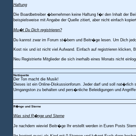
Haftung
Die Boardbetreiber �bernehmen keine Haftung f�r den Inhalt der Beitr
beispielsweise mit Angabe der Quelle zitiert, aber nicht einfach kopie
Mu�t Du Dich registrieren?
Du kannst zwar im Forum st�bern und Beitr�ge lesen. Um Dich jedoch 
Kost nix und ist nicht viel Aufwand. Einfach auf registrieren klicke
Neu Registrierte Mitglieder die sich inerhalb eines Monats nicht ei
Nettiquette
Der Ton macht die Musik!
Dieses ist ein Online-Diskussionforum. Jeder darf und soll nat�rlich 
Umgangston zu behalten und pers�nliche Beleidigungen und Angriffe
R�nge und Sterne
Was sind R�nge und Sterne
Je nachdem wieviel Beitr�ge Ihr erstellt werden in Euren Posts Sterne
Ihr beginnt quasi als Kind mit 0 Sternen und k�nnt Euch dann hocharb