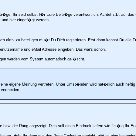
�ge. Ihr seid selbst f�r Eure Beitr�ge verantwortlich. Achtet z.B. auf das C
rt und hier eingef�gt werden.
aktiv zu beteiligen mu�t Du Dich registrieren. Erst dann kannst Du alle Fu
n, Benutzername und eMail Adresse eingeben. Das war's schon.
nloggen werden vom System automatisch gel�scht.
seine eigene Meinung vertreten. Unter Umst�nden wird nat�rlich auch heftig d
 vermeiden.
 bzw. der Rang angezeigt. Dies soll einen Eindruck liefern wie flei�ig Ihr Eu
eiten. Habt Ihr dann mal den Rang Gralsritter erreicht, gibt es eine besond